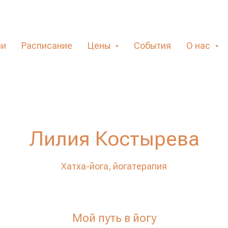
ли
Расписание
Цены
События
О нас
авная
Преподаватели на Коломенской
Лилия Костыр
»
»
Лилия Костырева
Хатха-йога, йогатерапия
Мой путь в йогу
.