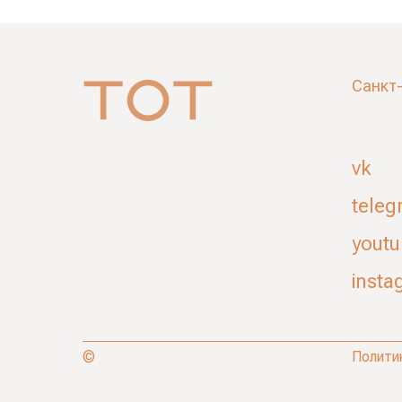
Санкт
vk
teleg
yout
insta
©
Полити