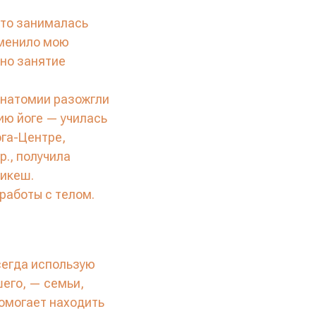
сто занималась
зменило мою
нно занятие
анатомии разожгли
нию йоге — училась
ога-Центре,
., получила
шикеш.
работы с телом.
всегда использую
шего, — семьи,
омогает находить