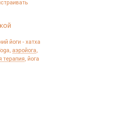
ыстраивать
ской
ий йоги - хатха
Yoga,
аэройога
,
я терапия
, йога