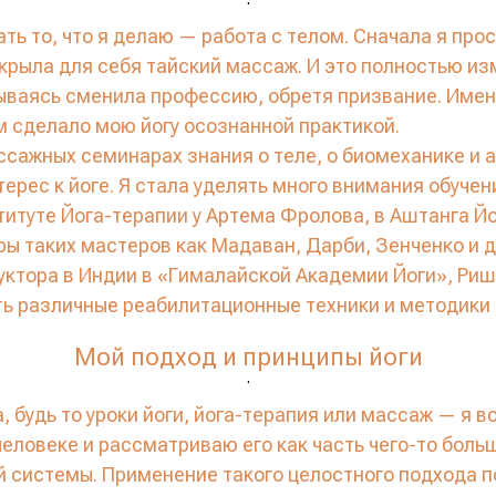
ть то, что я делаю — работа с телом. Сначала я про
ткрыла для себя тайский массаж. И это полностью и
мываясь сменила профессию, обретя призвание. Име
 сделало мою йогу осознанной практикой.
ссажных семинарах знания о теле, о биомеханике и 
терес к йоге. Я стала уделять много внимания обуче
итуте Йога-терапии у Артема Фролова, в Аштанга Й
 таких мастеров как Мадаван, Дарби, Зенченко и др
уктора в Индии в «Гималайской Академии Йоги», Ри
ь различные реабилитационные техники и методики 
Мой подход и принципы йоги
.
а, будь то уроки йоги, йога-терапия или массаж — я 
человеке и рассматриваю его как часть чего-то боль
й системы. Применение такого целостного подхода п