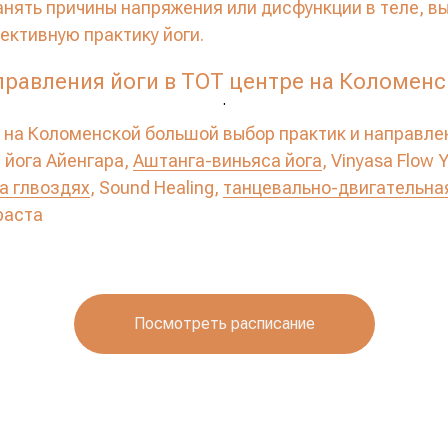
анять причины напряжения или дисфункции в теле, в
ективную практику йоги.
равления йоги в ТОТ центре на Коломен
.
 на Коломенской большой выбор практик и направлен
, йога Айенгара,
Аштанга-виньяса йога
, Vinyasa Flow 
на глвоздях
, Sound Healing,
танцевально-двигательна
раста
Посмотреть расписание