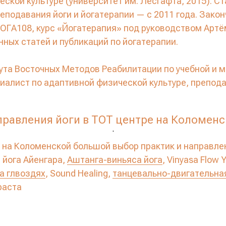
ской культуре (университет им. Лесгафта, 2015). Ст
реподавания йоги и йогатерапии — с 2011 года. Закон
ОГА108, курс «Йогатерапия» под руководством Артё
ных статей и публикаций по йогатерапии.
ута Восточных Методов Реабилитации по учебной и 
циалист по адаптивной физической культуре, препода
равления йоги в ТОТ центре на Коломен
.
 на Коломенской большой выбор практик и направлен
, йога Айенгара,
Аштанга-виньяса йога
, Vinyasa Flow 
на глвоздях
, Sound Healing,
танцевально-двигательна
раста