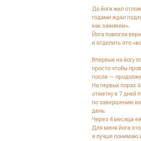
До йоги жил отло
годами ждал подх
как заживем».
Йога помогла верн
и отделить это «в
Впервые на йогу п
просто чтобы про
после — продолжи
На первых порах 
отметку в 7 дней 
по завершению ко
день.
Через 4 месяца е
Для меня йога эт
я лучше понимаю с