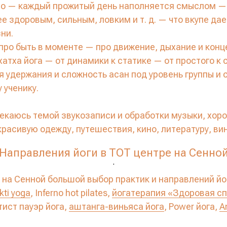
но — каждый прожитый день наполняется смыслом —
е здоровым, сильным, ловким и т. д. — что вкупе дае
ни.
 про быть в моменте — про движение, дыхание и кон
хатха йога — от динамики к статике — от простого к 
 удержания и сложность асан под уровень группы и 
 ученику.
лекаюсь темой звукозаписи и обработки музыки, хо
расивую одежду, путешествия, кино, литературу, вин
Направления йоги в ТОТ центре на Сенно
.
 на Сенной большой выбор практик и направлений йо
kti yoga
, Inferno hot pilates,
йогатерапия «Здоровая с
тист пауэр йога,
аштанга-виньяса йога
, Power йога,
A