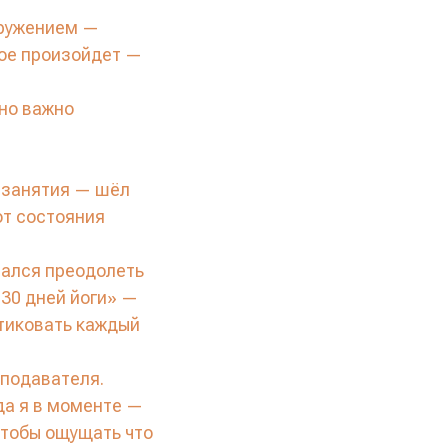
кружением —
кое произойдет —
ьно важно
т занятия — шёл
от состояния
тался преодолеть
«30 дней йоги» —
тиковать каждый
еподавателя.
да я в моменте —
чтобы ощущать что