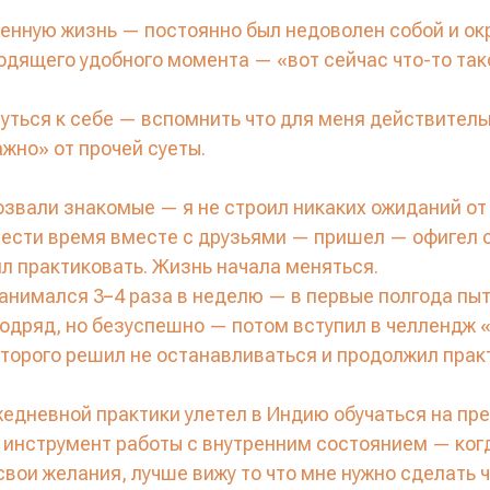
женную жизнь — постоянно был недоволен собой и о
одящего удобного момента — «вот сейчас что-то та
уться к себе — вспомнить что для меня действител
ажно» от прочей суеты.
озвали знакомые — я не строил никаких ожиданий о
вести время вместе с друзьями — пришел — офигел 
л практиковать. Жизнь начала меняться.
занимался 3−4 раза в неделю — в первые полгода пы
подряд, но безуспешно — потом вступил в челлендж 
торого решил не останавливаться и продолжил прак
жедневной практики улетел в Индию обучаться на пр
о инструмент работы с внутренним состоянием — ког
вои желания, лучше вижу то что мне нужно сделать 