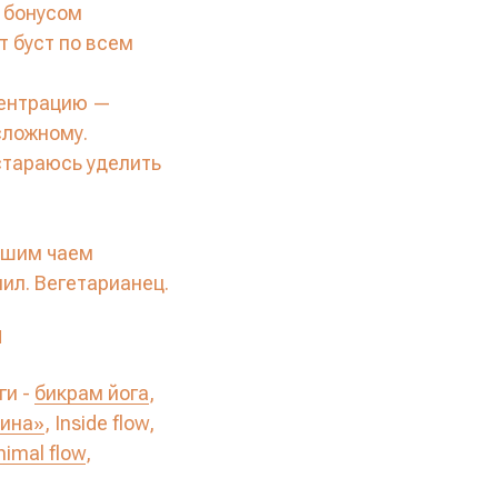
 бонусом
т буст по всем
центрацию —
сложному.
стараюсь уделить
рошим чаем
ил. Вегетарианец.
й
ги -
бикрам йога
,
пина»
, Inside flow,
nimal flow
,