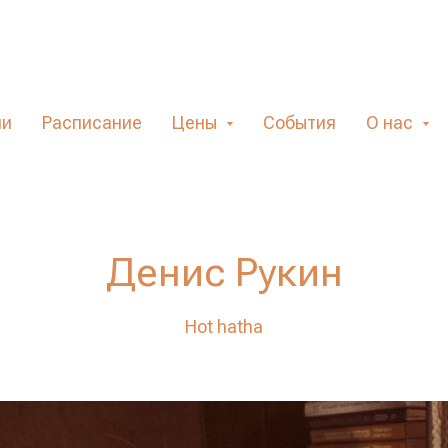
Главная
Преподаватели на Сенной
Денис Рукин
»
»
ли
Расписание
Цены
События
О нас
Денис Рукин
Hot hatha