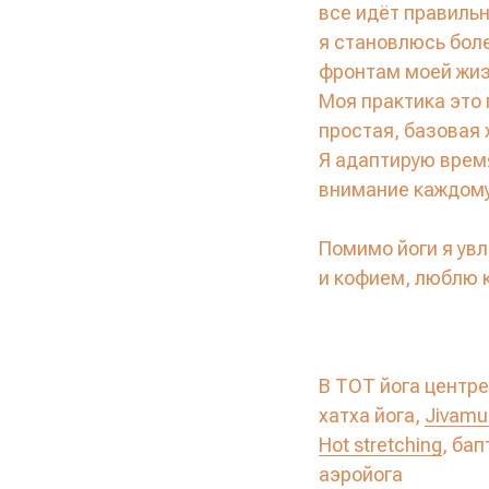
все идёт правиль
я становлюсь боле
фронтам моей жиз
Моя практика это
простая, базовая 
Я адаптирую время
внимание каждому
Помимо йоги я ув
и кофием, люблю к
В ТОТ йога центре
хатха йога,
Jivamu
Hot stretching
, бап
аэройога