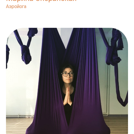
Аэройога