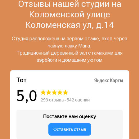
Отзывы нашей студии на
Коломенской улице
Коломенская ул, д.14
Студия расположена на первом этаже, вход через
чайную лавку Mana.
Традиционный деревянный зал с гамаками для
аэройоги и домашним уютом