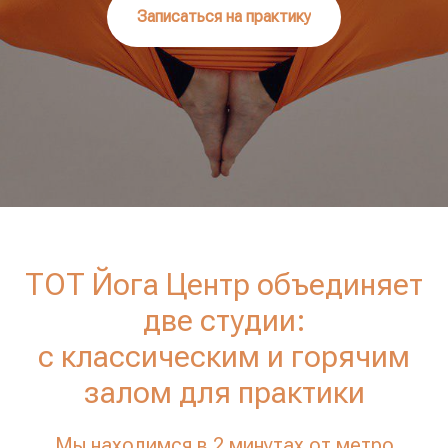
Записаться на практику
ТОТ Йога Центр объединяет
две студии:
с классическим и горячим
залом для практики
Мы находимся в 2 минутах от метро