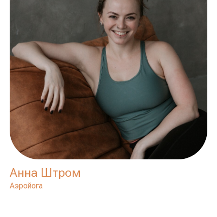
Анна Штром
Аэройога