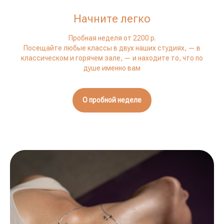
Начните легко
Пробная неделя от 2200 р.
Посещайте любые классы в двух наших студиях, — в
классическом и горячем зале, —
и находите то, что по
душе именно вам
О пробной неделе