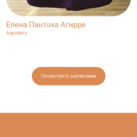
Елена Пантоха Агирре
Аэройога
Посмотреть расписание