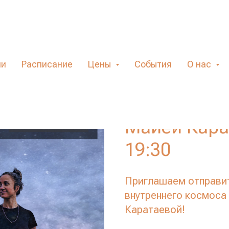
Трансовая 
ли
Расписание
Цены
События
О нас
будущее (п
Эриксоновс
Майей Кара
19:30
Приглашаем отправит
внутреннего космоса 
Каратаевой!