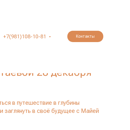
Прогрессия в
+7(981)108-10-81
Контакты
о методу
кой психотерапии) с
таевой 28 декабря
ься в путешествие в глубины
и заглянуть в своё будущее с Майей