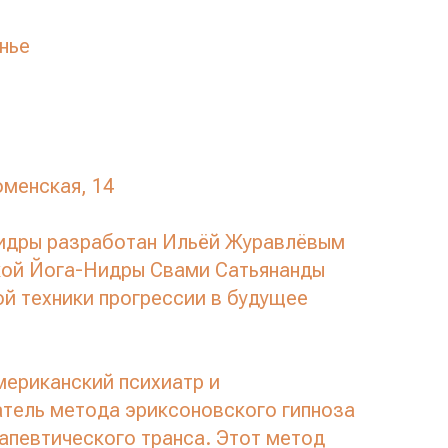
нье
оменская, 14
Нидры разработан Ильёй Журавлёвым
кой Йога-Нидры Свами Сатьянанды
ой техники прогрессии в будущее
ериканский психиатр и
атель метода эриксоновского гипноза
апевтического транса. Этот метод