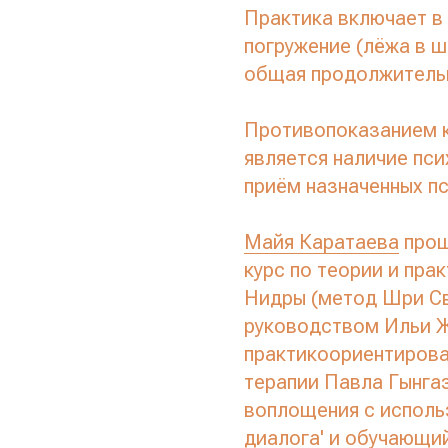
Практика включает в
погружение (лёжа в ш
общая продолжительн
Противопоказанием к
является наличие пси
приём назначенных п
Майя Каратаева
прош
курс по теории и пра
Нидры (метод Шри Св
руководством Ильи Ж
практикоориентирова
терапии Павла Гынга
воплощения с исполь
диалога' и обучающи