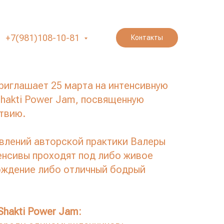
hakti Power Jam» с
ражниковым 25
+7(981)108-10-81
Контакты
риглашает 25 марта на интенсивную
Shakti Power Jam, посвященную
твию.
влений авторской практики Валеры
енсивы проходят под либо живое
ождение либо отличный бодрый
hakti Power Jam: