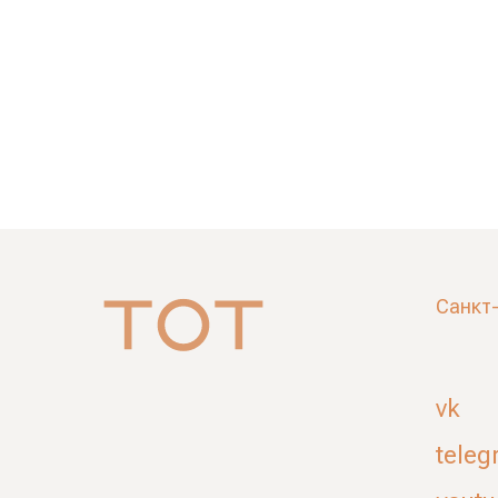
Санкт
vk
teleg