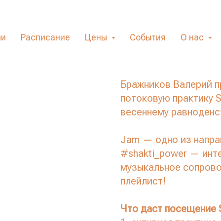
Интенсив «S
Валерием Б
ли
Расписание
Цены
События
О нас
марта 2023
Бражников Валерий п
потоковую практику 
весеннему равноденс
Jam — одно из напра
#shakti_power — инт
музыкальное сопров
плейлист!
Что даст посещение S