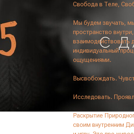
Cвобода в Теле, Своб
Мы будем звучать, м
пространство внутри,
взаимодействовать др
индивидуальный проц
ощущениями.
Высвобождать. Чувст
Исследовать. Проявл
Раскрытие Природног
своим внутренним Ди