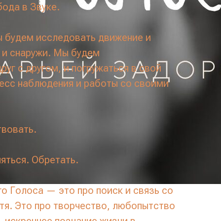
ода в Звуке.
ы будем исследовать движение и
 и снаружи. Мы будем
уг с другом, и погружаться в свой
есс наблюдения и работы со своими
вовать.
яться. Обретать.
о Голоса — это про поиск и связь со
тя. Это про творчество, любопытство