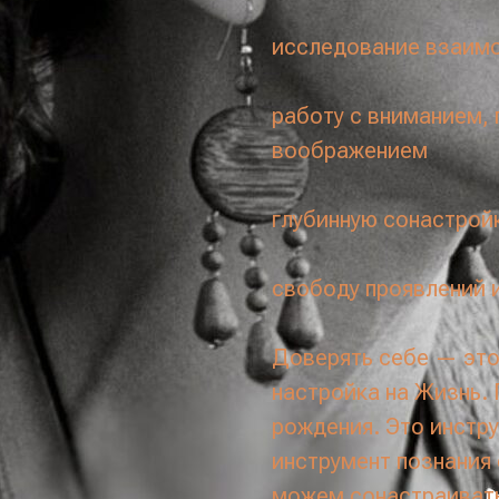
исследование взаимо
работу с вниманием,
воображением
глубинную сонастрой
свободу проявлений и
Доверять себе — это
настройка на Жизнь.
рождения. Это инстр
инструмент познания 
можем сонастраиватьс