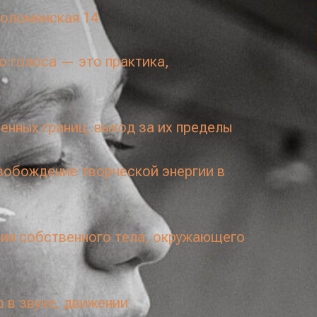
Коломенская 14
о голоса — это практика,
енных границ, выход за их пределы
вобождение творческой энергии в
ия собственного тела, окружающего
 в звуке, движении