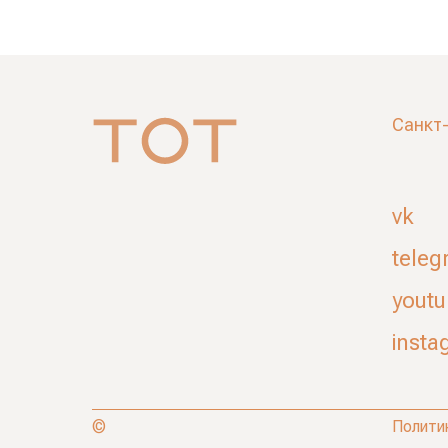
Санкт
vk
teleg
yout
insta
©
Полити