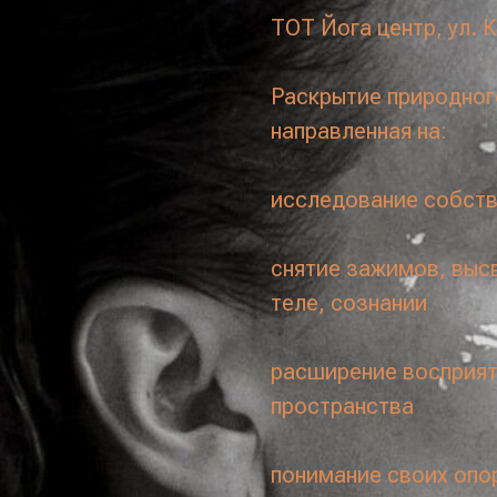
ТОТ Йога центр, ул. 
Раскрытие природног
направленная на:
исследование собств
снятие зажимов, выс
теле, сознании
расширение восприят
пространства
понимание своих опор