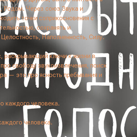
 Родом. Через союз Звука и
аходить точки соприкосновения с
ельностью, сохранять и
 Целостность, Наполненность, Силу.
с, раскрывающий ключи к жизни в
 про свободу звукоизвлечения, поиск
ра — это про ясность пребывания и
о каждого человека.
каждого человека.