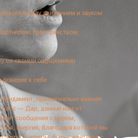
связей между движением и звуком
 партнёром, пространством,
ку со своими ощущениями
 доверие к себе
 фундамент, принципиально важная
 Голос — Дар, данный нам от
умент сообщения с миром,
себя, энергия, благодаря которой мы
я друг с другом, быть в контакте с