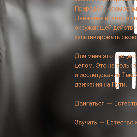
Природой, Космосом,
Движения искать и н
окружающей действит
культивировать свою
Для меня это процес
целом. Это не только
и исследование Темб
движения на Пути.
Двигаться — Естеств
Звучать — Естество 