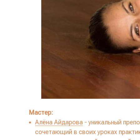
Мастер:
Алёна Айдарова
- уникальный преп
сочетающий в своих уроках практи