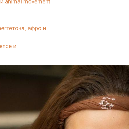
 и animal movement
еггетона, афро и
ence и