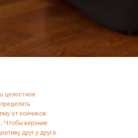
ь целостное
спределять
ему от кончиков
к. Чтобы верхние
иативу друг у друга