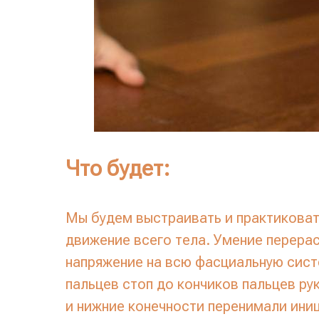
Что будет:
Мы будем выстраивать и практиковат
движение всего тела. Умение перера
напряжение на всю фасциальную сист
пальцев стоп до кончиков пальцев ру
и нижние конечности перенимали иниц