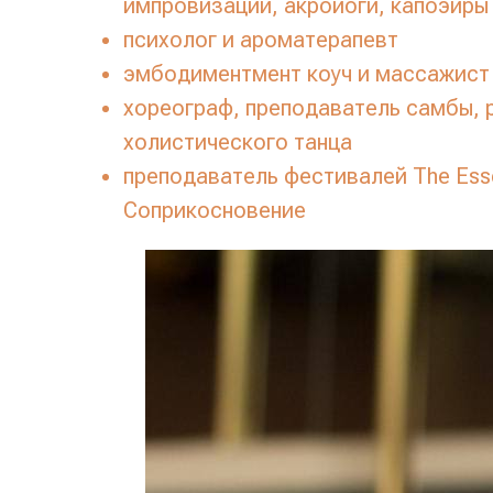
импровизации, акройоги, капоэйры
психолог и ароматерапевт
эмбодиментмент коуч и массажист
хореограф, преподаватель самбы, р
холистического танца
преподаватель фестивалей The Ess
Соприкосновение