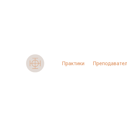
Система естественн
движения «Human An
мастер-класс 2 авгус
Перемещаться естественно и свобод
Практики
Преподавате
радость от движения и ясно ощущать
тела, взаимодействовать с партнеро
и интуитивно, вот про что система д
Мобильность позвоночника и активиз
всегда проходят лейтмотивом на наш
расширение осознанности тела и изу