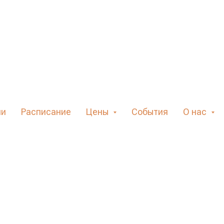
ого
imal»,
та 19:15
но, испытывать
ли
Расписание
Цены
События
О нас
 внутренние сигналы
м и миром осознанно
вижения Human Animal.
ация «центра»
их занятиях,
чение принципов