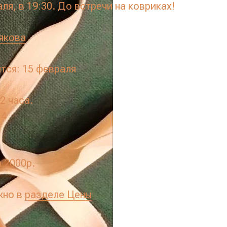
ля, в 19:30. До встречи на ковриках!
якова
тся: 15 февраля
2 часа.
14
 2000р.
жно в
разделе Цены