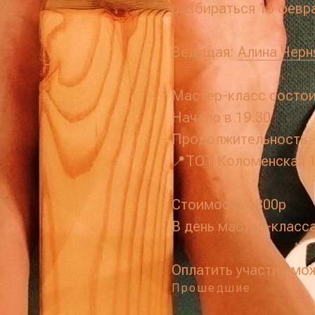
разбираться 15 февра
Ведущая:
Алина Черн
Мастер-класс состои
Начало в 19.30
Продолжительность: 
📍ТОТ Коломенская 
Стоимость 1800р
В день мастер-класса
Оплатить участие мо
Прошедшие