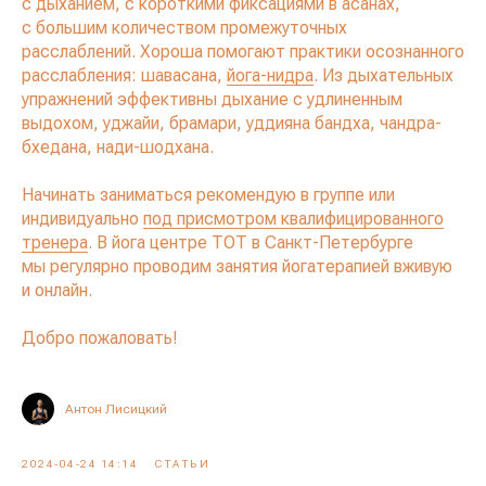
с дыханием, с короткими фиксациями в асанах,
с большим количеством промежуточных
расслаблений. Хороша помогают практики осознанного
расслабления: шавасана,
йога-нидра
. Из дыхательных
упражнений эффективны дыхание с удлиненным
выдохом, уджайи, брамари, уддияна бандха, чандра-
бхедана, нади-шодхана.
Начинать заниматься рекомендую в группе или
индивидуально
под присмотром квалифицированного
тренера
. В йога центре ТОТ в Санкт-Петербурге
мы регулярно проводим занятия йогатерапией вживую
и онлайн.
Добро пожаловать!
Антон Лисицкий
2024-04-24 14:14
СТАТЬИ